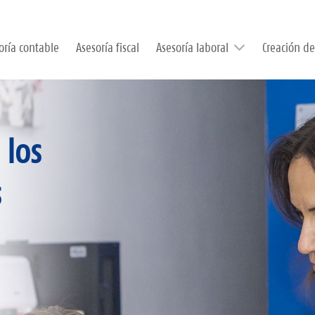
oría contable
Asesoría fiscal
Asesoría laboral
Creación d
 los
Empresas
s