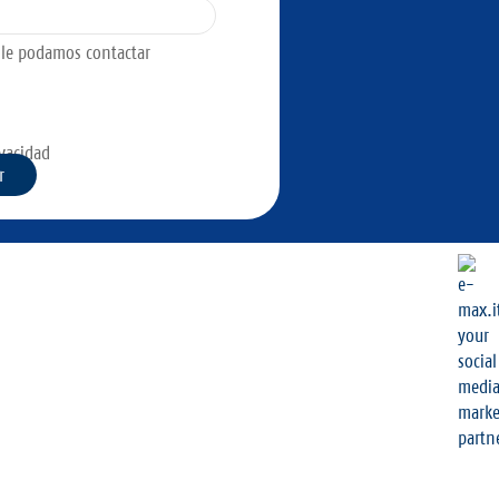
e le podamos contactar
ivacidad
r