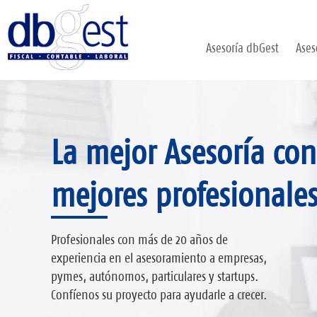
Asesoría dbGest
Ases
Asesoría Fiscal,
La mejor Asesoría con
Asesoría Integral a 
Contable, Laboral y
mejores profesionale
Legal
Evaluamos la situación y necesidades de cada
Profesionales con más de 20 años de
cliente para ofrecer un asesoramiento
experiencia en el asesoramiento a empresas,
personalizado, proactivo e integral
pymes, autónomos, particulares y startups.
Confíe en asesoría dbGest y encárguese sólo de
adelantándonos a sus necesidades.
Confíenos su proyecto para ayudarle a crecer.
gestionar su negocio, nosotros nos encargamos
del resto.