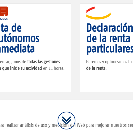
lta de
Declaració
utónomos
de la renta
nmediata
particulare
 encargamos de
todas las gestiones
Hacemos y optimizamos t
 que inicie su actividad
en 24 horas.
de la renta
.
ra realizar análisis de uso y medición del Web para mejorar nuestros ser