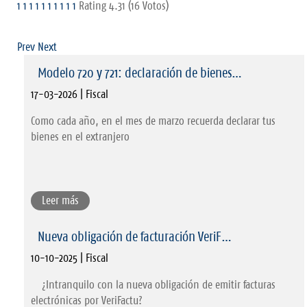
1
1
1
1
1
1
1
1
1
1
Rating 4.31 (16 Votos)
Prev
Next
Modelo 720 y 721: declaración de bienes…
17-03-2026 | Fiscal
Como cada año, en el mes de marzo recuerda declarar tus
bienes en el extranjero
Leer más
Nueva obligación de facturación VeriF…
10-10-2025 | Fiscal
¿Intranquilo con la nueva obligación de emitir facturas
electrónicas por VeriFactu?