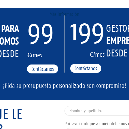
Más información
199
99
GESTO
A
PARA
EMPRE
OMOS
DESDE
DESDE
€/mes
€/mes
Contáctanos
Contáctanos
¡Pida su presupuesto personalizado son compromiso!
E LE
Por favor indique a quien debemos d