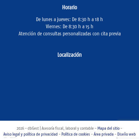
Horario
De lunes a jueves: De 8:30 h a 18 h
Viernes: De 8:30 h a 15 h
Atención de consultas personalizadas con cita previa
Localización
2026 - dbGest | Asesoría fiscal, laboral y contable -
Mapa del sitio
-
Aviso legal y política de privacidad
-
Política de cookies
-
Área privada
-
Diseño web