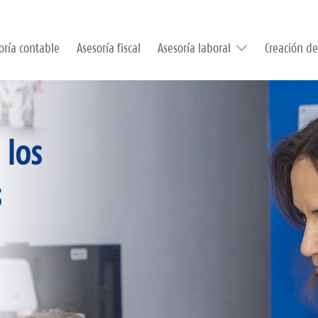
oría contable
Asesoría fiscal
Asesoría laboral
Creación d
 los
Empresas
s