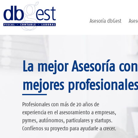
Asesoría dbGest
Ases
Asesoría Fiscal,
La mejor Asesoría con
Asesoría Integral a 
Contable, Laboral y
mejores profesionale
Legal
Evaluamos la situación y necesidades de cada
Profesionales con más de 20 años de
cliente para ofrecer un asesoramiento
experiencia en el asesoramiento a empresas,
personalizado, proactivo e integral
pymes, autónomos, particulares y startups.
Confíe en asesoría dbGest y encárguese sólo de
adelantándonos a sus necesidades.
Confíenos su proyecto para ayudarle a crecer.
gestionar su negocio, nosotros nos encargamos
del resto.