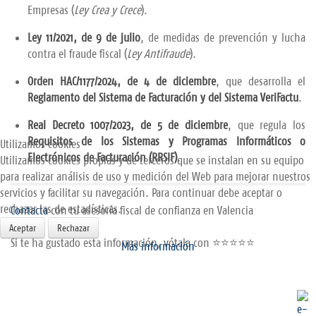
Empresas (
Ley Crea y Crece
).
Ley 11/2021, de 9 de julio
, de medidas de prevención y lucha
contra el fraude fiscal (
Ley Antifraude
).
Orden HAC/1177/2024, de 4 de diciembre
, que desarrolla el
Reglamento del Sistema de Facturación y del Sistema VeriFactu
.
Real Decreto 1007/2023, de 5 de diciembre
, que regula los
Requisitos de los Sistemas y Programas Informáticos o
Utilizamos cookies
Electrónicos de Facturación (RRSIF)
.
Utilizamos cookies propias y de terceros que se instalan en su equipo
para realizar análisis de uso y medición del Web para mejorar nuestros
servicios y facilitar su navegación. Para continuar debe aceptar o
rechazar las de estadísticas.
Contacta
con tu asesoría fiscal de confianza en Valencia
Aceptar
Rechazar
Si te ha gustado esta información, vótala con ⭐⭐⭐⭐⭐
Más información