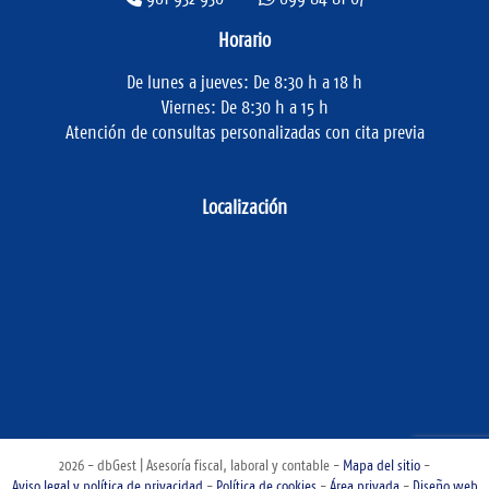
Horario
De lunes a jueves: De 8:30 h a 18 h
Viernes: De 8:30 h a 15 h
Atención de consultas personalizadas con cita previa
Localización
2026 - dbGest | Asesoría fiscal, laboral y contable -
Mapa del sitio
-
Aviso legal y política de privacidad
-
Política de cookies
-
Área privada
-
Diseño web