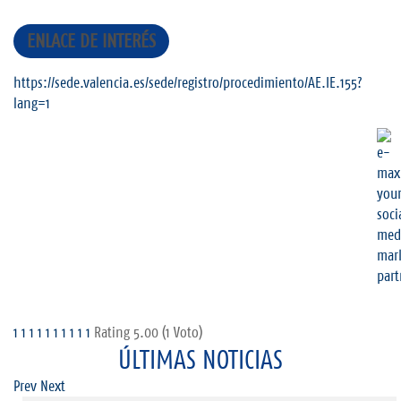
ENLACE DE INTERÉS
https://sede.valencia.es/sede/registro/procedimiento/AE.IE.155?
lang=1
1
1
1
1
1
1
1
1
1
1
Rating 5.00 (1 Voto)
ÚLTIMAS NOTICIAS
Prev
Next