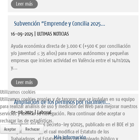
Leer más
Subvención “Emprende y Concilia 2025…
16-09-2025 | ULTIMAS NOTICIAS
Ayuda económica directa de 3.000 € (+500 € por conciliación
y/o juventud ≤ 35 años) para nuevos autónomos y pequeñas
empresas que inicien actividad en València entre el 14/11/2024
y...
Leer más
Utilizamos cookies
Utilizamos cookies propias y de terceros que se instalan en su equipo
Ampliación de los permisos por nacimien…
para realizar análisis de uso y medición del Web para mejorar nuestros
07-08-2025 | Laboral
servicios y facilitar su navegación. Para continuar debe aceptar o
rechazar las de estadísticas.
Resumen del Real Decreto-ley 9/2025, publicado en el BOE el 30
Aceptar
Rechazar
de julio de 2025, el cual modifica el Estatuto de los
Más información
Trabajadores, el Estatuto Básico del Empleado Público y...