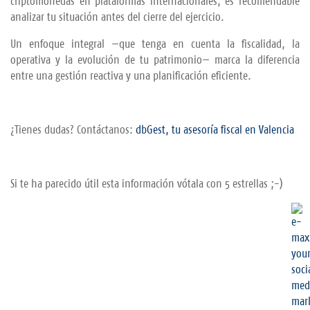
criptomonedas
en
plataformas
internacionales,
es
recomendable
analizar
tu
situación
antes
del
cierre
del
ejercicio.
Un
enfoque
integral —
que
tenga
en
cuenta
la
fiscalidad,
la
operativa
y
la
evolución
de
tu
patrimonio—
marca
la
diferencia
entre
una
gestión
reactiva
y
una
planificación
eficiente.
¿Tienes dudas? Contáctanos:
dbGest, tu asesoría fiscal en Valencia
Si te ha parecido útil esta información vótala con 5 estrellas ;-)