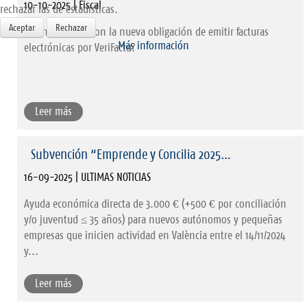
10-10-2025 | Fiscal
rechazar las de estadísticas.
Aceptar
Rechazar
¿Intranquilo con la nueva obligación de emitir facturas
Más información
electrónicas por VeriFactu?
Leer más
Subvención “Emprende y Concilia 2025…
16-09-2025 | ULTIMAS NOTICIAS
Ayuda económica directa de 3.000 € (+500 € por conciliación
y/o juventud ≤ 35 años) para nuevos autónomos y pequeñas
empresas que inicien actividad en València entre el 14/11/2024
y...
Leer más