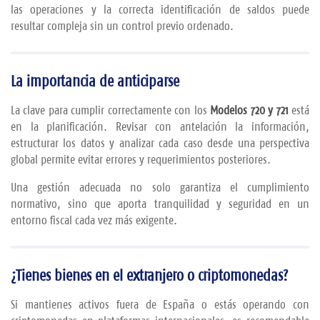
las
operaciones
y
la
correcta
identificación
de
saldos
puede
resultar
compleja
sin
un
control
previo
ordenado.
La
importancia
de
anticiparse
La
clave
para
cumplir
correctamente
con
los
Modelos 720
y 721
está
en
la
planificación.
Revisar
con
antelación
la
información,
estructurar
los
datos
y
analizar
cada
caso
desde
una
perspectiva
global
permite
evitar
errores
y
requerimientos
posteriores.
Una
gestión
adecuada
no
solo
garantiza
el
cumplimiento
normativo,
sino
que
aporta
tranquilidad
y
seguridad
en
un
entorno
fiscal
cada
vez
más
exigente.
¿
Tienes
bienes
en
el
extranjero
o
criptomonedas?
Si
mantienes
activos
fuera
de
España
o
estás
operando
con