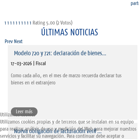
1
1
1
1
1
1
1
1
1
1
Rating 5.00 (2 Votos)
ÚLTIMAS NOTICIAS
Prev
Next
Modelo 720 y 721: declaración de bienes…
17-03-2026 | Fiscal
Como cada año, en el mes de marzo recuerda declarar tus
bienes en el extranjero
Leer más
Utilizamos cookies
Utilizamos cookies propias y de terceros que se instalan en su equipo
para realizar análisis de uso y medición del Web para mejorar nuestros
Nueva obligación de facturación VeriF…
servicios y facilitar su navegación. Para continuar debe aceptar o