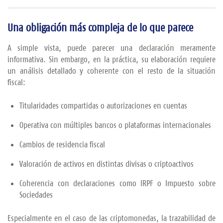
Una
obligación
más
compleja
de
lo
que
parece
A
simple
vista,
puede
parecer
una
declaración
meramente
informativa.
Sin
embargo,
en
la
práctica,
su
elaboración
requiere
un
análisis
detallado
y
coherente
con
el
resto
de
la
situación
fiscal:
Titularidades
compartidas
o
autorizaciones
en
cuentas
Operativa
con
múltiples
bancos
o
plataformas
internacionales
Cambios
de
residencia
fiscal
Valoración
de
activos
en
distintas
divisas
o
criptoactivos
Coherencia
con
declaraciones
como
IRPF
o
Impuesto
sobre
Sociedades
Especialmente
en
el
caso
de
las
criptomonedas,
la
trazabilidad
de