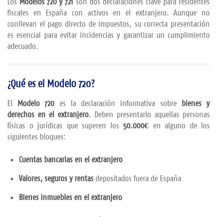
Los
Modelos 720
y 721
son
dos
declaraciones
clave
para
residentes
fiscales
en
España
con
activos
en
el
extranjero.
Aunque
no
conllevan
el
pago
directo
de
impuestos,
su
correcta
presentación
es
esencial
para
evitar
incidencias
y
garantizar
un
cumplimiento
adecuado.
¿
Qué
es
el
Modelo 720?
El
Modelo 720
es
la
declaración
informativa
sobre
bienes
y
derechos
en
el
extranjero
.
Deben
presentarlo
aquellas
personas
físicas
o
jurídicas
que
superen
los
50.000€
en
alguno
de
los
siguientes
bloques:
Cuentas
bancarias
en
el
extranjero
Valores,
seguros
y
rentas
depositados
fuera
de
España
Bienes
inmuebles
en
el
extranjero