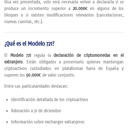
Una
vez
presentada,
solo
será
necesario
volver
a
declararla
si
se
produce
un
incremento
superior
a
20.000€
en
alguno
de
los
bloques
o
si
existen
modificaciones
relevantes (
cancelaciones,
nuevas
cuentas,
etc.).
¿
Qué
es
el
Modelo 721?
El
Modelo 721
regula
la
declaración
de
criptomonedas
en
el
extranjero
.
Están
obligados
a
presentarlo
quienes
mantengan
criptoactivos
custodiados
en
plataformas
fuera
de
España
y
superen
los
50.000€
de
valor
conjunto.
Entre
sus
particularidades
destacan:
Identificación
detallada
de
los
criptoactivos
Valoración
a 31
de
diciembre
Información
sobre
exchanges
extranjeros