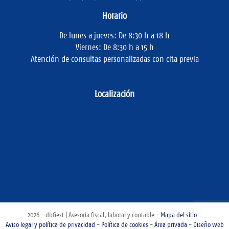
Horario
De lunes a jueves: De 8:30 h a 18 h
Viernes: De 8:30 h a 15 h
Atención de consultas personalizadas con cita previa
Localización
2026 - dbGest | Asesoría fiscal, laboral y contable -
Mapa del sitio
-
Aviso legal y política de privacidad
-
Política de cookies
-
Área privada
-
Diseño web