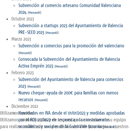
Subvención al comercio artesano Comunidad Valenciana
2024
(
Mercantil
)
Octubre 2023
Subvención a startups 2023 del Ayuntamiento de Valencia
PRE-SEED 2023
(
Mercantil
)
Marzo 2023
Subvención a comercios para la promoción del valenciano
(
Mercantil
)
Convocada la Subvención del Ayuntamiento de Valencia
Activa Emprén 2023
(
Mercantil
)
Febrero 2023
Subvención del Ayuntamiento de Valencia para comercios
2023
(
Mercantil
)
Nuevo cheque-ayuda de 200€ para familias con menos
recursos
(
Mercantil
)
Diciembre 2022
Utilizamos cookies
Novedades en IVA desde el 01/01/2023 y medidas aprobadas
Utilizamos cookies propias y de terceros que se instalan en su equipo
por el RDL 20/2022 en respuesta a la consecuencias
para realizar análisis de uso y medición del Web para mejorar nuestros
económicas y sociales de la Guerra de Ucrania
(
Mercantil
)