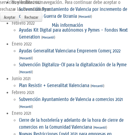
servicios y facilitar su navegación. Para continuar debe aceptar o
Noviembre 2022
rechazar las de estadísticas.
Subvención Ayuntamiento de Valencia por incremento de
costes por la Guerra de Ucrania
(
Mercantil
)
Aceptar
Rechazar
Febrero 2022
Más información
Ayudas Kit Digital para autónomos y Pymes - Fondos Next
Generation
(
Mercantil
)
Enero 2022
Ayudas Generalitat Valenciana Emprenem Comerç 2022
(
Mercantil
)
Subvención Digitaliza-CV para la digitalización de la Pyme
(
Mercantil
)
Junio 2021
Plan Resistir + Generalitat Valenciana
(
Mercantil
)
Febrero 2021
Subvención Ayuntamiento de Valencia a comercios 2021
(
Mercantil
)
Enero 2021
Cierre de la hostelería y adelanto de la hora de cierre de
comercios en la Comunidad Valenciana
(
Mercantil
)
Nuevas Restricciones Covid 2021 para empresas en