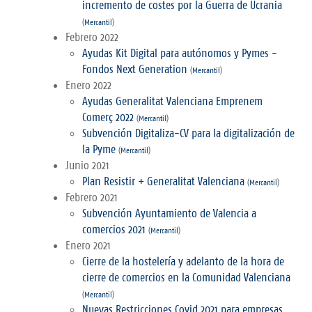
incremento de costes por la Guerra de Ucrania
(
Mercantil
)
Febrero 2022
Ayudas Kit Digital para autónomos y Pymes -
Fondos Next Generation
(
Mercantil
)
Enero 2022
Ayudas Generalitat Valenciana Emprenem
Comerç 2022
(
Mercantil
)
Subvención Digitaliza-CV para la digitalización de
la Pyme
(
Mercantil
)
Junio 2021
Plan Resistir + Generalitat Valenciana
(
Mercantil
)
Febrero 2021
Subvención Ayuntamiento de Valencia a
comercios 2021
(
Mercantil
)
Enero 2021
Cierre de la hostelería y adelanto de la hora de
cierre de comercios en la Comunidad Valenciana
(
Mercantil
)
Nuevas Restricciones Covid 2021 para empresas