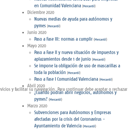
en Comunidad Valenciana
(
Mercantil
)
Diciembre 2020
Nuevas medias de ayuda para autónomos y
pymes
(
Mercantil
)
Junio 2020
Paso a Fase III: normas a cumplir
(
Mercantil
)
Mayo 2020
Paso a Fase II y nueva situación de impuestos y
aplazamientos desde 1 de junio
(
Mercantil
)
Se impone la obligación de uso de mascarillas a
toda la población
(
Mercantil
)
Paso a Fase I Comunidad Valenciana
(
Mercantil
)
Abril 2020
vicios y facilitar su navegación. Para continuar debe aceptar o rechazar
¿Cuándo podrán abrir negocios, autónomos y
pymes?
(
Mercantil
)
Marzo 2020
Subvenciones para Autónomos y Empresas
afectadas por la crisis del Coronavirus -
Ayuntamiento de Valencia
(
Mercantil
)