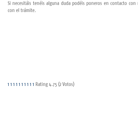
Si necesitáis tenéis alguna duda podéis poneros en contacto con 
con el trámite.
1
1
1
1
1
1
1
1
1
1
Rating 4.75 (2 Votos)