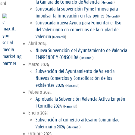
la Cámara de Comercio de Valencia
dará
(
Mercantil
)
Convocada la subvención Pyme Innova para
impulsar la innovación en las pymes
(
Mercantil
)
Convocada nueva Ayuda para Fomentar el Uso
del Valenciano en comercios de la ciudad de
Valencia
(
Mercantil
)
Abril 2024
Nueva Subvención del Ayuntamiento de Valencia
EMPRENDE Y CONSOLIDA
(
Mercantil
)
Marzo 2024
Subvención del Ayuntamiento de Valencia
Nuevos Comercios y Consolidación de los
existentes 2024
(
Mercantil
)
Febrero 2024
Aprobada la Subvención Valencia Activa Emprén
i Concilia 2024
(
Mercantil
)
Enero 2024
Subvención al comercio artesano Comunidad
Valenciana 2024
(
Mercantil
)
Octubre 2023