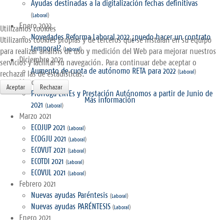
Ayudas destinadas a la digitalización fechas definitivas
(
Laboral
)
Enero 2022
Utilizamos cookies
Novedades Reforma Laboral 2022 ¿puedo hacer un contrato
Utilizamos cookies propias y de terceros que se instalan en su equipo
temporal?
(
Laboral
)
para realizar análisis de uso y medición del Web para mejorar nuestros
Diciembre 2021
servicios y facilitar su navegación. Para continuar debe aceptar o
Aumento de cuota de autónomo RETA para 2022
(
Laboral
)
rechazar las de estadísticas.
Mayo 2021
Aceptar
Rechazar
Prórroga ERTEs y Prestación Autónomos a partir de Junio de
Más información
2021
(
Laboral
)
Marzo 2021
ECOJUP 2021
(
Laboral
)
ECOGJU 2021
(
Laboral
)
ECOVUT 2021
(
Laboral
)
ECOTDI 2021
(
Laboral
)
ECOVUL 2021
(
Laboral
)
Febrero 2021
Nuevas ayudas Paréntesis
(
Laboral
)
Nuevas ayudas PARÉNTESIS
(
Laboral
)
Enero 2021